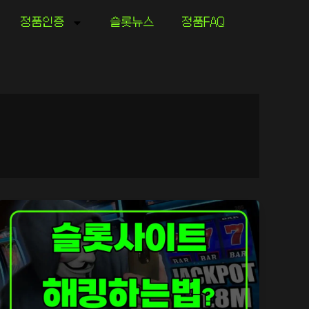
정품인증
슬롯뉴스
정품FAQ